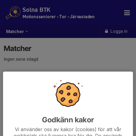
Solna BTK
Motionsseniorer - Tor - Järvastaden
Logga in
Matcher
Matcher
Ingen serie inlagd
Godkänn kakor
Vi använder oss av kakor (cookies) för att vår
webbplats ska fungera bra för dig. De används