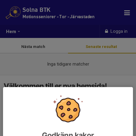
Solna BTK
Motionsseniorer - Tor - Järvastaden
Logga in
Hem
Nästa match
Senaste resultat
Inga tidigare matcher
Välkommen till er nya hemsida!
Godkänn kakor