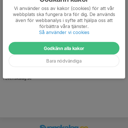
Vi använder oss av kakor (cookies) för att vår
webbplats ska fungera bra för dig. De används
även för webbanalys i syfte att hjälpa oss att
förbättra våra tjänster.
Så använder vi cookies
Godkänn alla kakor
Här hamnar automatiskt de senaste nyheterna på hemsidan. För
att kunna börja administrera hemsidan loggar du in högst upp till
Bara nödvändiga
höger.
/Svenskalag.se