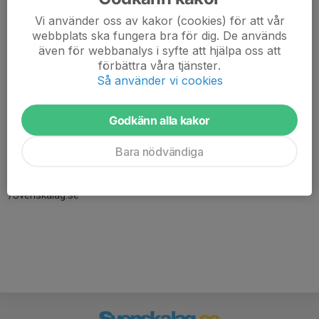
Vi använder oss av kakor (cookies) för att vår
webbplats ska fungera bra för dig. De används
även för webbanalys i syfte att hjälpa oss att
förbättra våra tjänster.
Så använder vi cookies
Godkänn alla kakor
Här hamnar automatiskt de senaste nyheterna på hemsidan. För
att kunna börja administrera hemsidan loggar du in högst upp till
Bara nödvändiga
höger.
/Svenskalag.se