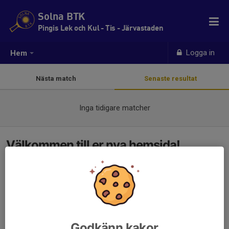
Solna BTK
Pingis Lek och Kul - Tis - Järvastaden
Logga in
Hem
Nästa match
Senaste resultat
Inga tidigare matcher
Välkommen till er nya hemsida!
Godkänn kakor