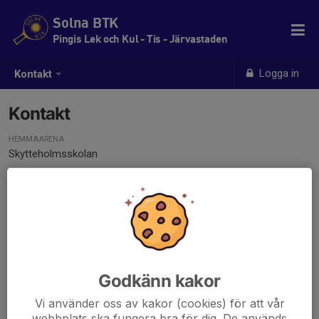
Solna BTK
Pingis Lek och Kul - Tis - Järvastaden
Logga in
Kontakt
Kontakt
HEMMAARENA
Skytteholmsskolan
Godkänn kakor
Vi använder oss av kakor (cookies) för att vår
webbplats ska fungera bra för dig. De används