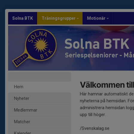
Solna BTK
Träningsgrupper
Motionär
Solna BTK
Seriespelseniorer - Må
Välkommen till
Hem
Här hamnar automatiskt de
Nyheter
nyheterna på hemsidan. För
administrera hemsidan logg
Medlemmar
upp till höger.
Matcher
/Svenskalag.se
Kalender