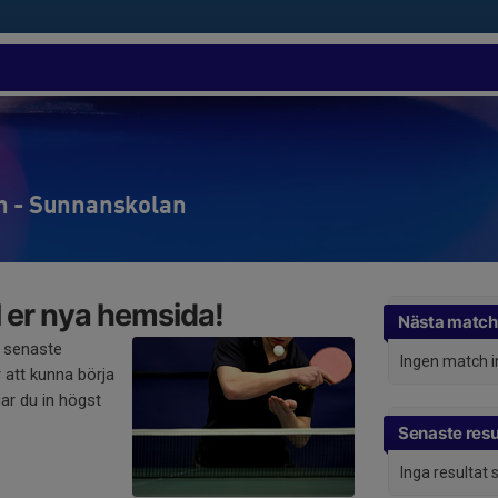
n - Sunnanskolan
 er nya hemsida!
Nästa match
 senaste
Ingen match 
 att kunna börja
ar du in högst
Senaste resu
Inga resultat