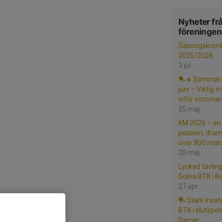
Nyheter fr
föreningen
Säsongskröni
2025/2026
3 jul
🏓☀️ Sommara
juni – Viktig 
inför sommar
25 maj
KM 2026 – en 
passion, dram
över 800 mat
20 maj
Lyckad tävlin
Solna BTK i 
27 apr
🏓 Stark insat
BTK i slutspele
Damer