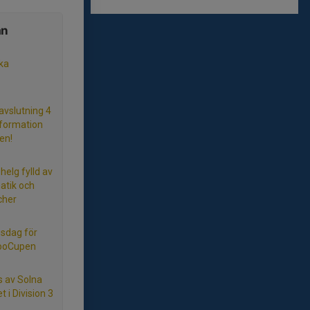
ån
ka
vslutning 4
information
en!
helg fylld av
atik och
cher
gsdag för
BooCupen
s av Solna
t i Division 3