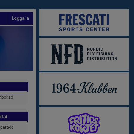
Logga in
inbokad
ltat
 sparade