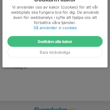
Vi använder oss av kakor (cookies) för att vår
webbplats ska fungera bra för dig. De används
även för webbanalys i syfte att hjälpa oss att
förbättra våra tjänster.
Så använder vi cookies
Godkänn alla kakor
Här hamnar automatiskt de senaste nyheterna på hemsidan. För
att kunna börja administrera hemsidan loggar du in högst upp till
Bara nödvändiga
höger.
/Svenskalag.se