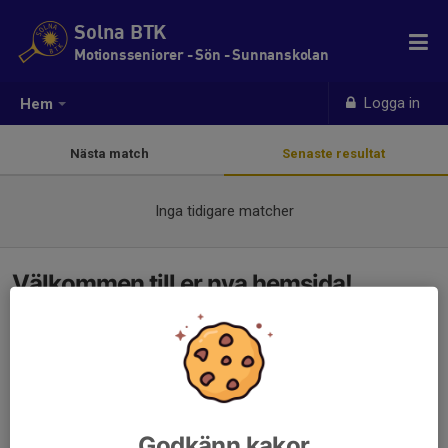
Solna BTK
Motionsseniorer - Sön - Sunnanskolan
Logga in
Hem
Nästa match
Senaste resultat
Inga tidigare matcher
Välkommen till er nya hemsida!
Godkänn kakor