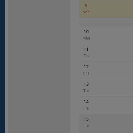
9
Sön
10
Mån
11
Tis
12
Ons
13
Tor
14
Fre
15
Lör