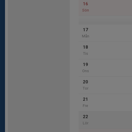
16
Sön
17
Mån
18
Tis
19
Ons
20
Tor
21
Fre
22
Lör