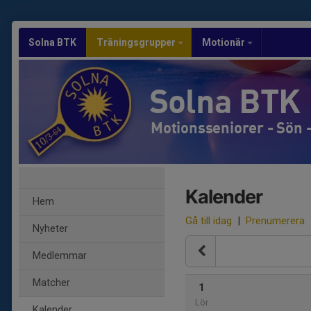
Solna BTK
Träningsgrupper
Motionär
Solna BTK
Motionsseniorer - Sön
Kalender
Hem
Gå till idag
|
Prenumerera
Nyheter
Medlemmar
Matcher
1
Lör
Kalender