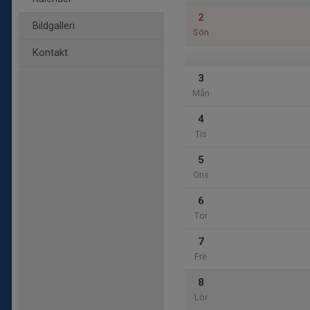
2
Bildgalleri
Sön
Kontakt
3
Mån
4
Tis
5
Ons
6
Tor
7
Fre
8
Lör