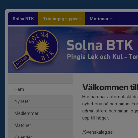
Solna BTK
Träningsgrupper
Motionär
Solna BTK
Pingis Lek och Kul - To
Välkommen till
Hem
Här hamnar automatiskt de
Nyheter
nyheterna på hemsidan. För
administrera hemsidan logg
Medlemmar
upp till höger.
Matcher
/Svenskalag.se
Kalender