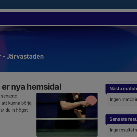
r - Järvastaden
 er nya hemsida!
Nästa match
 senaste
Ingen match 
 att kunna börja
ar du in högst
Senaste resu
Inga resultat