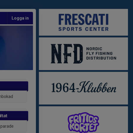
Logga in
inbokad
ltat
 sparade