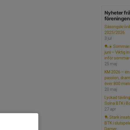
Nyheter fr
föreningen
Säsongskröni
2025/2026
3 jul
🏓☀️ Sommara
juni – Viktig 
inför sommar
25 maj
KM 2026 – en 
passion, dram
över 800 mat
20 maj
Lyckad tävlin
Solna BTK i 
27 apr
🏓 Stark insat
BTK i slutspele
Damer