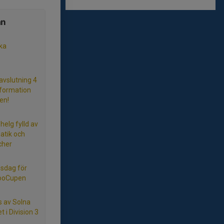
ån
ka
vslutning 4
information
en!
helg fylld av
atik och
cher
gsdag för
BooCupen
s av Solna
t i Division 3