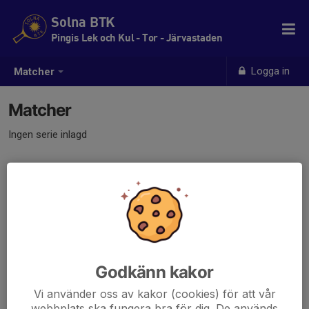
Solna BTK
Pingis Lek och Kul - Tor - Järvastaden
Logga in
Matcher
Matcher
Ingen serie inlagd
Godkänn kakor
Vi använder oss av kakor (cookies) för att vår
webbplats ska fungera bra för dig. De används