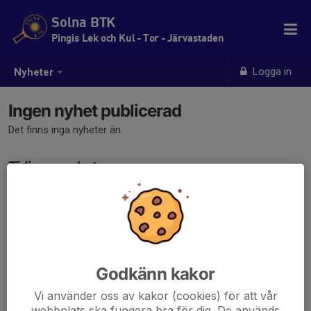
Solna BTK
Pingis Lek och Kul - Tor - Järvastaden
Logga in
Nyheter
Ingen nyhet publicerad
Det finns inga nyheter än.
Tidigare nyheter
Det finns inga tidigare nyheter
Godkänn kakor
Vi använder oss av kakor (cookies) för att vår
webbplats ska fungera bra för dig. De används