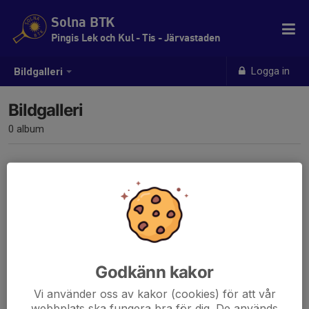
Solna BTK
Pingis Lek och Kul - Tis - Järvastaden
Logga in
Bildgalleri
Bildgalleri
0 album
Inga album skapade
Godkänn kakor
Vi använder oss av kakor (cookies) för att vår
webbplats ska fungera bra för dig. De används