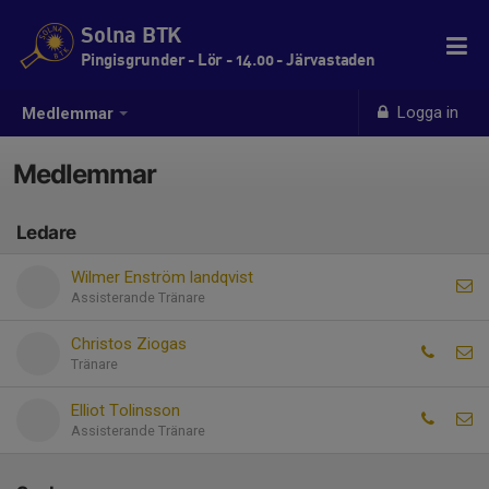
Solna BTK
Pingisgrunder - Lör - 14.00 - Järvastaden
Logga in
Medlemmar
Medlemmar
Ledare
Wilmer Enström landqvist
Assisterande Tränare
Christos Ziogas
Tränare
Elliot Tolinsson
Assisterande Tränare