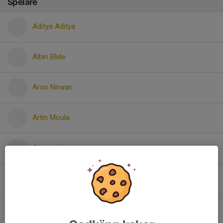
Spelare
Aditya Aditya
Albin Blide
Aron Nirwan
Artin Moula
Aveer Jain
Benjamin Granberg
Charlie Petersen