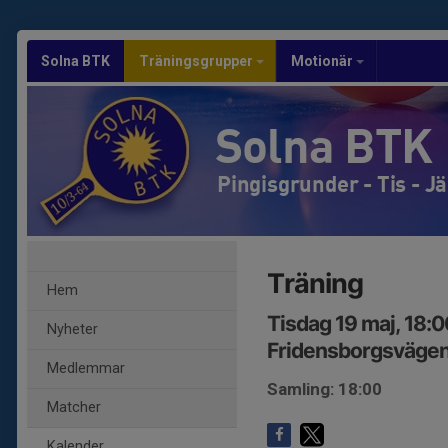
Solna BTK
Träningsgrupper
Motionär
Solna BTK
Pingisgrunder - Tis - J
Träning
Hem
Tisdag 19 maj, 18:
Nyheter
Fridensborgsvägen 
Medlemmar
Samling: 18:00
Matcher
Kalender