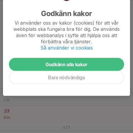
17
Godkänn kakor
Mån
Vi använder oss av kakor (cookies) för att vår
18
16:30
Träning
webbplats ska fungera bra för dig. De används
17:30
Tis
Skytteholmsskolan
även för webbanalys i syfte att hjälpa oss att
19
förbättra våra tjänster.
Så använder vi cookies
Ons
20
Godkänn alla kakor
Tor
21
Bara nödvändiga
Fre
22
Lör
23
Sön
v.21