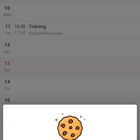
10
Mån
11
16:30
Träning
17:30
Tis
Skytteholmsskolan
12
Ons
13
Tor
14
Fre
15
Lör
16
Sön
v.20