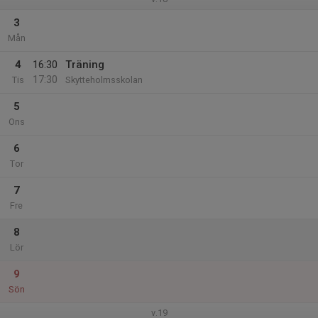
3
Mån
4
16:30
Träning
17:30
Tis
Skytteholmsskolan
5
Ons
6
Tor
7
Fre
8
Lör
9
Sön
v.19