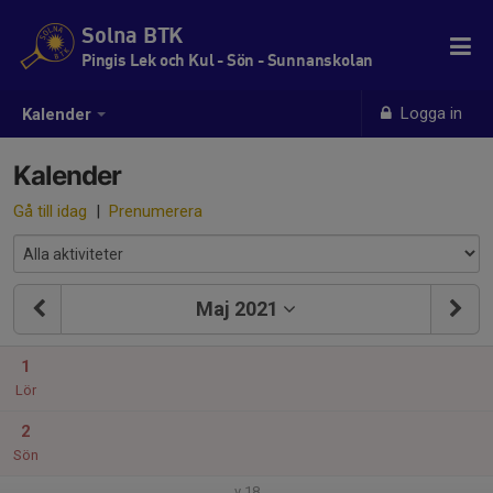
Solna BTK
Pingis Lek och Kul - Sön - Sunnanskolan
Logga in
Kalender
Kalender
Gå till idag
|
Prenumerera
Maj 2021
1
Lör
2
Sön
v.18