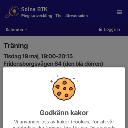
Solna BTK
Pingisutveckling - Tis - Järvastaden
Logga in
Kalender
Träning
Tisdag 19 maj, 19:00-20:15
Fridensborgsvägen 64 (den blå dörren)
Samling: 19:00
Godkänn kakor
Vi använder oss av kakor (cookies) för att vår
webbplats ska fungera bra för dig. De används