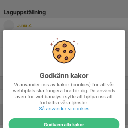
Laguppställning
Junia Z.
Lakshmi J.
Lou K.
Yijie H.
Godkänn kakor
Ledare
Vi använder oss av kakor (cookies) för att vår
webbplats ska fungera bra för dig. De används
även för webbanalys i syfte att hjälpa oss att
Michael Corsini
Huvudtränare
förbättra våra tjänster.
Så använder vi cookies
Referat
Godkänn alla kakor