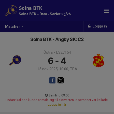
Solna BTK
Solna BTK - Dam - Serier 25/26
Logga in
Matcher
Solna BTK - Ängby SK: C2
Östra - LS27154
6 - 4
15 nov 2025, 10:00, TBA
Samling 09:00
Endast kallade kunde anmäla sig till aktiviteten. 5 personer var kallade.
Logga in här