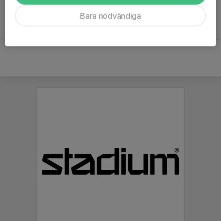
Bara nödvändiga
Inget referat skrivet