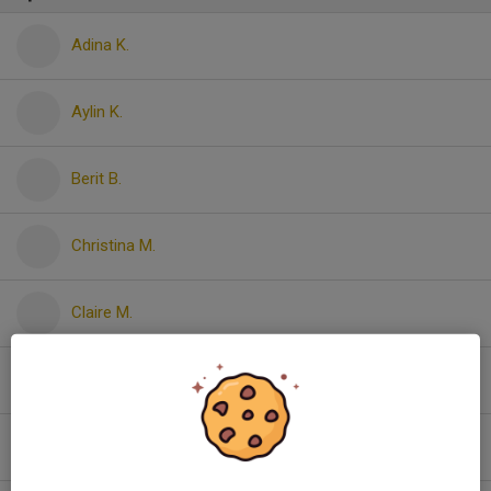
Adina K.
Aylin K.
Berit B.
Christina M.
Claire M.
Edith E.
Emma H.