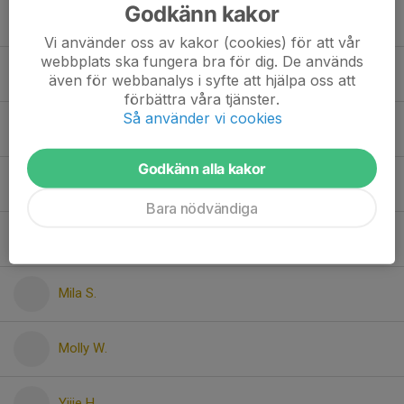
Godkänn kakor
Junia Z.
Vi använder oss av kakor (cookies) för att vår
webbplats ska fungera bra för dig. De används
Lakshmi J.
även för webbanalys i syfte att hjälpa oss att
förbättra våra tjänster.
Så använder vi cookies
Lou K.
Godkänn alla kakor
Luna H.
Bara nödvändiga
Margaux M.
Mila S.
Molly W.
Yijie H.