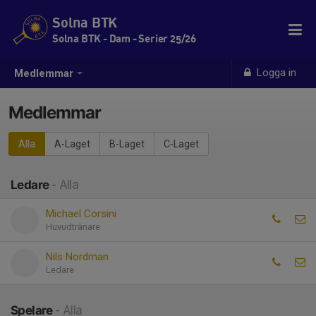
Solna BTK
Solna BTK - Dam - Serier 25/26
Logga in
Medlemmar
Medlemmar
Alla
A-Laget
B-Laget
C-Laget
Ledare
- Alla
Michael Corsini
Huvudtränare
Nils Nordman
Ledare
Spelare
- Alla