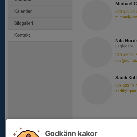
Michael C
Kalender
070-559 96 
michael@so
Bildgalleri
Kontakt
Nils Nor
Lagledare
070-339 01 
nils@solnab
Sadik Kut
073-533 43 
sadik@guar
Godkänn kakor