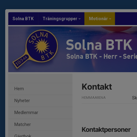
Solna BTK
Träningsgrupper
Motionär
Solna BTK
Solna BTK - Herr - Seri
Kontakt
Hem
Sk
HEMMAARENA
Nyheter
Medlemmar
Matcher
Kontaktpersoner
Gästbok