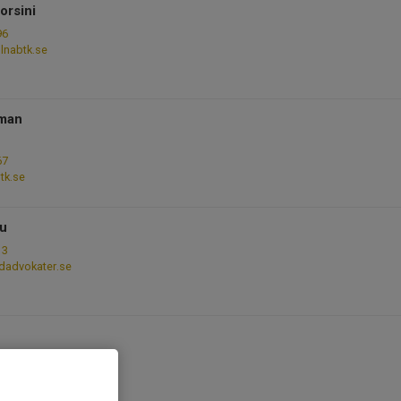
orsini
96
lnabtk.se
dman
67
tk.se
lu
13
dadvokater.se