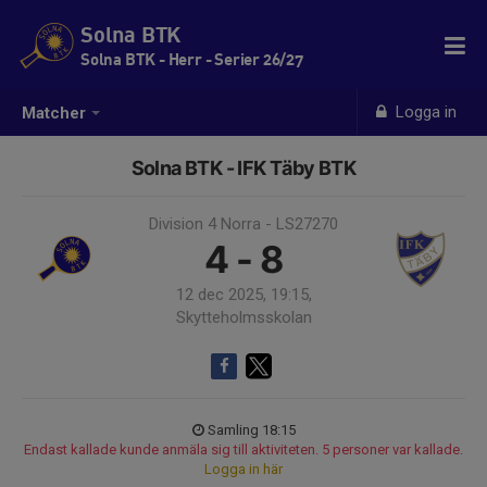
Solna BTK
Solna BTK - Herr - Serier 26/27
Logga in
Matcher
Solna BTK - IFK Täby BTK
Division 4 Norra - LS27270
4 - 8
12 dec 2025, 19:15,
Skytteholmsskolan
Samling 18:15
Endast kallade kunde anmäla sig till aktiviteten. 5 personer var kallade.
Logga in här