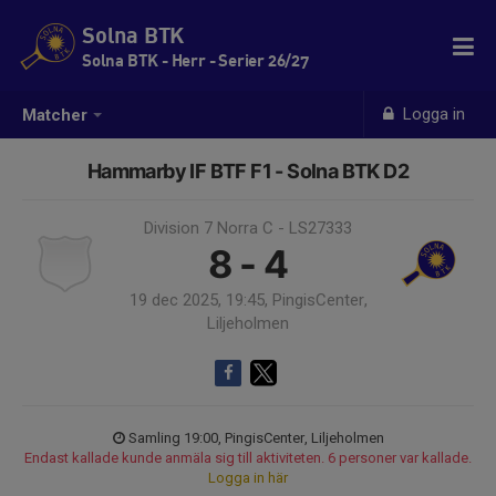
Solna BTK
Solna BTK - Herr - Serier 26/27
Logga in
Matcher
Hammarby IF BTF F1 - Solna BTK D2
Division 7 Norra C - LS27333
8 - 4
19 dec 2025, 19:45, PingisCenter,
Liljeholmen
Samling 19:00, PingisCenter, Liljeholmen
Endast kallade kunde anmäla sig till aktiviteten. 6 personer var kallade.
Logga in här