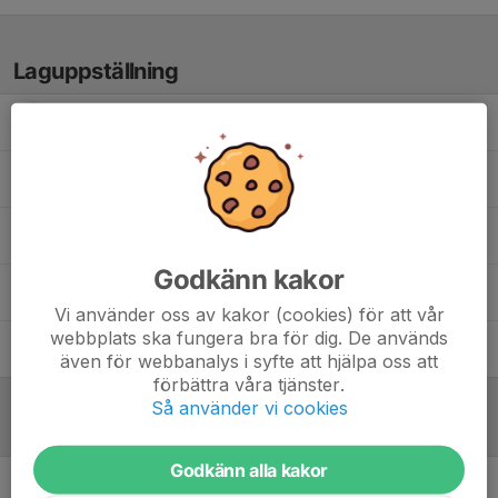
Laguppställning
Caj A.
Roger F.
Thomas P.
Godkänn kakor
William S.
, Motionsseniorer - Tis - Järvastaden
Vi använder oss av kakor (cookies) för att vår
webbplats ska fungera bra för dig. De används
Yatharth G.
även för webbanalys i syfte att hjälpa oss att
förbättra våra tjänster.
Så använder vi cookies
Referat
Godkänn alla kakor