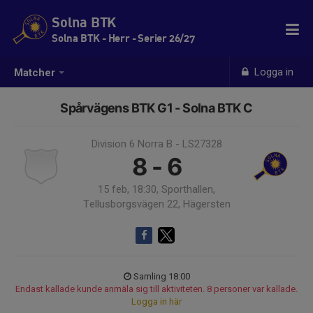
Solna BTK
Solna BTK - Herr - Serier 26/27
Logga in
Matcher
Spårvägens BTK G1 - Solna BTK C
Division 6 Norra B - LS27328
8 - 6
15 feb, 18:30, Sporthallen,
Tellusborgsvägen 22, Hägersten
Samling 18:00
Endast kallade kunde anmäla sig till aktiviteten. 8 personer var kallade.
Logga in här