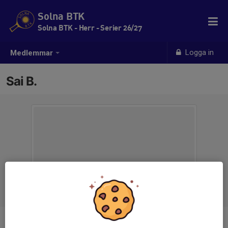
Solna BTK
Solna BTK - Herr - Serier 26/27
Logga in
Medlemmar
Sai B.
Ålder
14 år