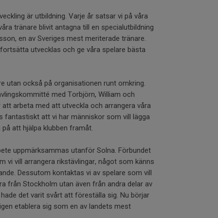
veckling är utbildning. Varje år satsar vi på våra
våra tränare blivit antagna till en specialutbildning
sson, en av Sveriges mest meriterade tränare.
ill fortsätta utvecklas och ge våra spelare bästa
are utan också på organisationen runt omkring.
 tävlingskommitté med Torbjörn, William och
att arbeta med att utveckla och arrangera våra
s fantastiskt att vi har människor som vill lägga
 på att hjälpa klubben framåt.
arbete uppmärksammas utanför Solna. Förbundet
m vi vill arrangera rikstävlingar, något som känns
ande. Dessutom kontaktas vi av spelare som vill
ara från Stockholm utan även från andra delar av
hade det varit svårt att föreställa sig. Nu börjar
ligen etablera sig som en av landets mest