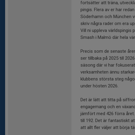
fortsätter att träna, utveckl
pingis. Flera av er har reda
Söderhamn och München vilke
skriv några rader om era upp
Vill ni uppleva världspingi
Smash i Malmö där hela vär
Precis som de senaste åren
ser tillbaka på 2025 till 202
säsong där vi har fokuserat
verksamheten ännu starkare 
klubbens största steg någons
under hösten 2026.
Det är lätt att titta på sif
engagemang och en växand
jämfört med 426 förra året.
till 192. Det är fantastiskt 
att allt fler väljer att börja tä