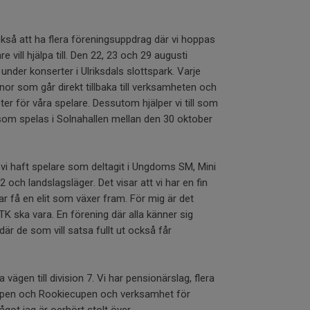
så att ha flera föreningsuppdrag där vi hoppas
e vill hjälpa till. Den 22, 23 och 29 augusti
under konserter i Ulriksdals slottspark. Varje
nor som går direkt tillbaka till verksamheten och
er för våra spelare. Dessutom hjälper vi till som
m spelas i Solnahallen mellan den 30 oktober
 vi haft spelare som deltagit i Ungdoms SM, Mini
och landslagsläger. Det visar att vi har en fin
ar få en elit som växer fram. För mig är det
BTK ska vara. En förening där alla känner sig
är de som vill satsa fullt ut också får
a vägen till division 7. Vi har pensionärslag, flera
upen och Rookiecupen och verksamhet för