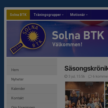
Solna BTK
Träningsgrupper
Motionär
Solna BTK
Välkommen!
Säsongskröni
Hem
3 jul, 15:56
6 kommen
Nyheter
Kalender
Kontakt
Om föreningen