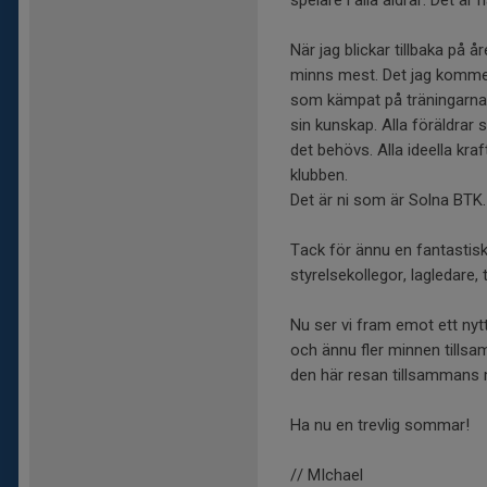
spelare i alla åldrar. Det är 
När jag blickar tillbaka på å
minns mest. Det jag kommer
som kämpat på träningarna.
sin kunskap. Alla föräldrar 
det behövs. Alla ideella kra
klubben.
Det är ni som är Solna BTK.
Tack för ännu en fantastisk
styrelsekollegor, lagledare
Nu ser vi fram emot ett ny
och ännu fler minnen tillsa
den här resan tillsammans 
Ha nu en trevlig sommar!
// MIchael