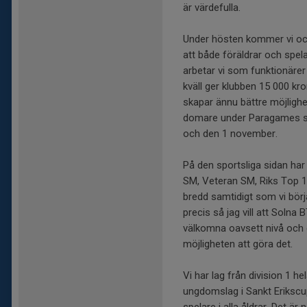
är värdefulla.
Under hösten kommer vi ock
att både föräldrar och spelar
arbetar vi som funktionärer 
kväll ger klubben 15 000 kro
skapar ännu bättre möjlighet
domare under Paragames so
och den 1 november.
På den sportsliga sidan har
SM, Veteran SM, Riks Top 12 
bredd samtidigt som vi börj
precis så jag vill att Solna 
välkomna oavsett nivå och d
möjligheten att göra det.
Vi har lag från division 1 hel
ungdomslag i Sankt Eriksc