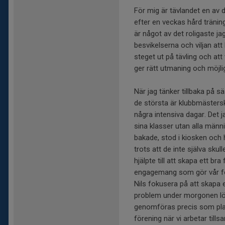
För mig är tävlandet en av de
efter en veckas hård träning
är något av det roligaste ja
besvikelserna och viljan att 
steget ut på tävling och att 
ger rätt utmaning och möjlig
När jag tänker tillbaka på
de största är klubbmäster
några intensiva dagar. Det 
sina klasser utan alla männ
bakade, stod i kiosken och 
trots att de inte själva sk
hjälpte till att skapa ett br
engagemang som gör vår för
Nils fokusera på att skapa 
problem under morgonen lös
genomföras precis som planer
förening när vi arbetar till