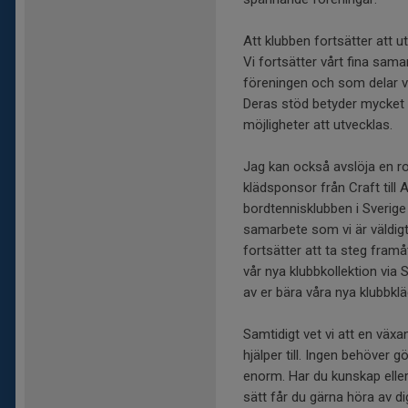
Att klubben fortsätter att
Vi fortsätter vårt fina sam
föreningen och som delar vå
Deras stöd betyder mycket 
möjligheter att utvecklas.
Jag kan också avslöja en r
klädsponsor från Craft till 
bordtennisklubben i Sverig
samarbete som vi är väldigt
fortsätter att ta steg fram
vår nya klubbkollektion vi
av er bära våra nya klubbkl
Samtidigt vet vi att en vä
hjälper till. Ingen behöver g
enorm. Har du kunskap elle
sätt får du gärna höra av di