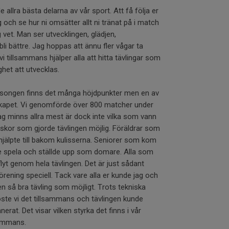
 allra bästa delarna av vår sport. Att få följa er
 och se hur ni omsätter allt ni tränat på i match
g vet. Man ser utvecklingen, glädjen,
bli bättre. Jag hoppas att ännu fler vågar ta
vi tillsammans hjälper alla att hitta tävlingar som
het att utvecklas.
 säsongen finns det många höjdpunkter men en av
skapet. Vi genomförde över 800 matcher under
jag minns allra mest är dock inte vilka som vann
iskor som gjorde tävlingen möjlig. Föräldrar som
hjälpte till bakom kulisserna. Seniorer som kom
ulle spela och ställde upp som domare. Alla som
a flyt genom hela tävlingen. Det är just sådant
ening speciell. Tack vare alla er kunde jag och
en så bra tävling som möjligt. Trots tekniska
te vi det tillsammans och tävlingen kunde
at. Det visar vilken styrka det finns i vår
sammans.