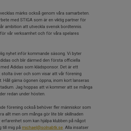
 utvecklas märks också genom våra samarbeten.
arbete med STIGA som är en viktig partner för
r ambition att utveckla svensk bordtennis.
för vår verksamhet och för våra spelares
olig nyhet inför kommande säsong. Vi byter
Adidas och blir därmed den första officiella
e med Adidas som klädsponsor. Det är ett
 stolta över och som visar att vår förening
åt. Håll gärna ögonen öppna, inom kort lanseras
a Stadium. Jag hoppas att vi kommer att se många
äder redan under hösten.
xande förening också behöver fler människor som
öra allt men om många gör lite blir skillnaden
r erfarenhet som kan hjälpa klubben på något
g till mig på
michael@solnabtk.se
. Alla insatser