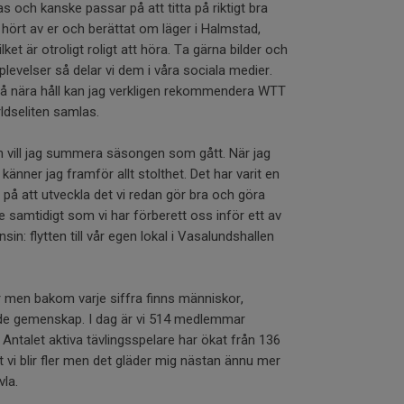
as och kanske passar på att titta på riktigt bra
n hört av er och berättat om läger i Halmstad,
t är otroligt roligt att höra. Ta gärna bilder och
levelser så delar vi dem i våra sociala medier.
s på nära håll kan jag verkligen rekommendera WTT
ldseliten samlas.
 vill jag summera säsongen som gått. När jag
6 känner jag framför allt stolthet. Det har varit en
 på att utveckla det vi redan gör bra och göra
samtidigt som vi har förberett oss inför ett av
in: flytten till vår egen lokal i Vasalundshallen
fror men bakom varje siffra finns människor,
e gemenskap. I dag är vi 514 medlemmar
 Antalet aktiva tävlingsspelare har ökat från 136
att vi blir fler men det gläder mig nästan ännu mer
vla.