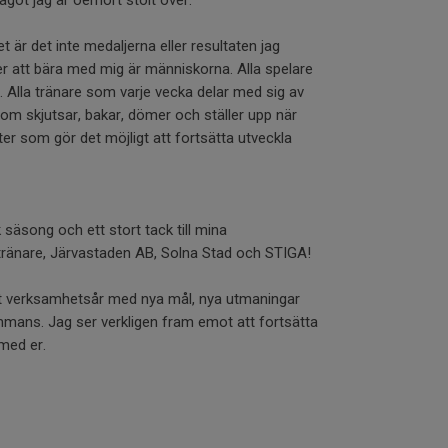
något jag är oerhört stolt över.
ret är det inte medaljerna eller resultaten jag
 att bära med mig är människorna. Alla spelare
 Alla tränare som varje vecka delar med sig av
som skjutsar, bakar, dömer och ställer upp när
fter som gör det möjligt att fortsätta utveckla
 säsong och ett stort tack till mina
, tränare, Järvastaden AB, Solna Stad och STIGA!
tt verksamhetsår med nya mål, nya utmaningar
mmans. Jag ser verkligen fram emot att fortsätta
med er.