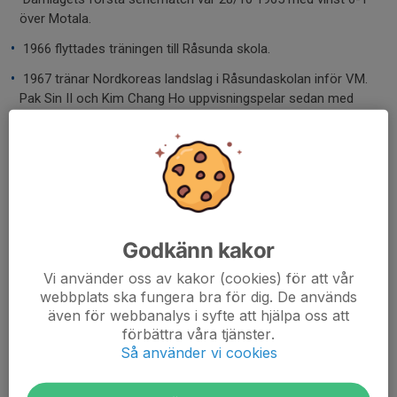
över Motala.
•
1966 flyttades träningen till Råsunda skola.
•
1967 tränar Nordkoreas landslag i Råsundaskolan inför VM.
Pak Sin II och Kim Chang Ho uppvisningspelar sedan med
Solna BTK på Domus i Solna Centrum, Nordkorea kommer
tvåa i lagvm det året. Som kuriosa kan nämnas att man var
rädda att halka under uppvisningsspelet på Domus då
underlaget upplevdes glatt.
•
1969 får vi en kanslilokal i anslutning till träningen.
•
1974 hade vi 331 medlemmar.
Godkänn kakor
•
På 1980-talet spelade damlaget i elitserien under några år.
Vi använder oss av kakor (cookies) för att vår
webbplats ska fungera bra för dig. De används
•
Från och med hösten 2018 flyttade barn- och
även för webbanalys i syfte att hjälpa oss att
ungdomsträningarna till Skytteholmsskolans stora
förbättra våra tjänster.
gymnastiksal, medan pensionärsträningarna flyttade till
Så använder vi cookies
Sunnanskolan i Hagalund.
•
Efter Sveriges framgångar under OS 2024 exploderade