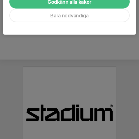
Godkänn alla kakor
intresset för pingis. Klubben nådde över 400 medlemmar med
träningar sju dagar i veckan, och till hösten 2025 hade
Bara nödvändiga
verksamheten fördubblats jämfört med året innan.