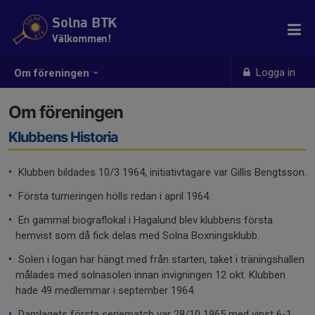
Solna BTK
Välkommen!
Logga in
Om föreningen
Om föreningen
Klubbens Historia
•
Klubben bildades 10/3 1964, initiativtagare var Gillis Bengtsson.
•
Första turneringen hölls redan i april 1964.
•
En gammal biograflokal i Hagalund blev klubbens första
hemvist som då fick delas med Solna Boxningsklubb.
•
Solen i logan har hängt med från starten, taket i träningshallen
målades med solnasolen innan invigningen 12 okt. Klubben
hade 49 medlemmar i september 1964.
•
Damlagets första seriematch var 28/10 1965 med vinst 6-1