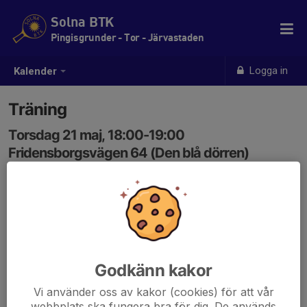
Solna BTK
Pingisgrunder - Tor - Järvastaden
Logga in
Kalender
Träning
Torsdag 21 maj, 18:00-19:00
Fridensborgsvägen 64 (Den blå dörren)
Samling: 17:50
Godkänn kakor
Vi använder oss av kakor (cookies) för att vår
webbplats ska fungera bra för dig. De används