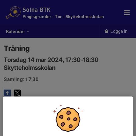
Solna BTK
Pingisgrunder - Tor - Skytteholmsskolan
Logga in
Kalender
Träning
Torsdag 14 mar 2024, 17:30-18:30
Skytteholmsskolan
Samling: 17:30