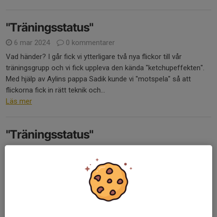
"Träningsstatus"
6 mar 2024
0 kommentarer
Vad händer? I går fick vi ytterligare två nya flickor till vår
träningsgrupp och vi fick uppleva den kända "ketchupeffekten".
Med hjälp av Aylins pappa Sadik kunde vi "motspela" så att
flickorna fick in rätt teknik och...
Läs mer
"Träningsstatus"
6 mar 2024
0 kommentarer