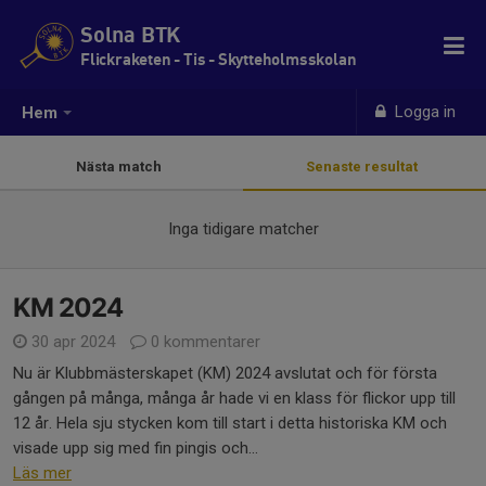
Solna BTK
Flickraketen - Tis - Skytteholmsskolan
Logga in
Hem
Nästa match
Senaste resultat
Inga tidigare matcher
KM 2024
30 apr 2024
0 kommentarer
Nu är Klubbmästerskapet (KM) 2024 avslutat och för första
gången på många, många år hade vi en klass för flickor upp till
12 år. Hela sju stycken kom till start i detta historiska KM och
visade upp sig med fin pingis och...
Läs mer