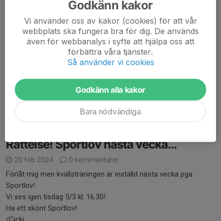
Godkänn kakor
Vi använder oss av kakor (cookies) för att vår
webbplats ska fungera bra för dig. De används
även för webbanalys i syfte att hjälpa oss att
förbättra våra tjänster.
Så använder vi cookies
Vad händer? I går fick vi ytterligare två nya flickor till vår
träningsgrupp och vi fick uppleva den kända "ketchupeffekten".
Med hjälp av Aylins pappa Sadik kunde vi "motspela" så att
Godkänn alla kakor
flickorna fick in rätt teknik och...
Läs mer
Bara nödvändiga
Rättelse! Sportlov nästa vecka...
20 feb 2024
0 kommentarer
Förlåt mig men kvällsträningen är inställd nästa vecka pga
Sportlov!
Vi ses igen tisdag 5/3 kl. 16.30!
Ha ett skönt Sportlov!
/Cicki