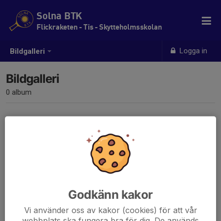
Solna BTK
Flickraketen - Tis - Skytteholmsskolan
Logga in
Bildgalleri
Bildgalleri
0 album
Inga album skapade
Godkänn kakor
Vi använder oss av kakor (cookies) för att vår
webbplats ska fungera bra för dig. De används