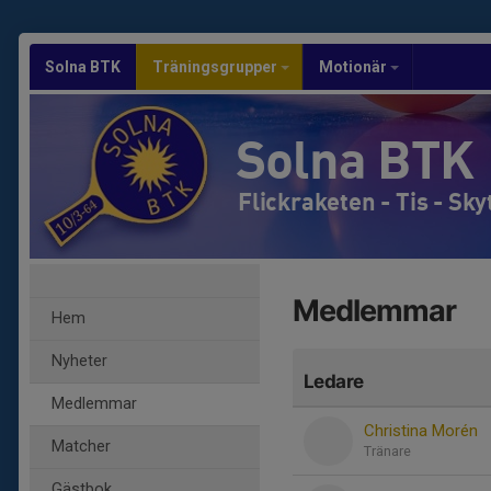
Solna BTK
Träningsgrupper
Motionär
Solna BTK
Flickraketen - Tis - Sk
Medlemmar
Hem
Nyheter
Ledare
Medlemmar
Christina Morén
Matcher
Tränare
Gästbok