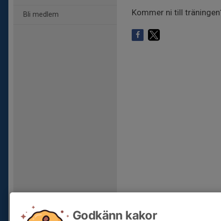
Kommer ni till träningen
Bli medlem
Godkänn kakor