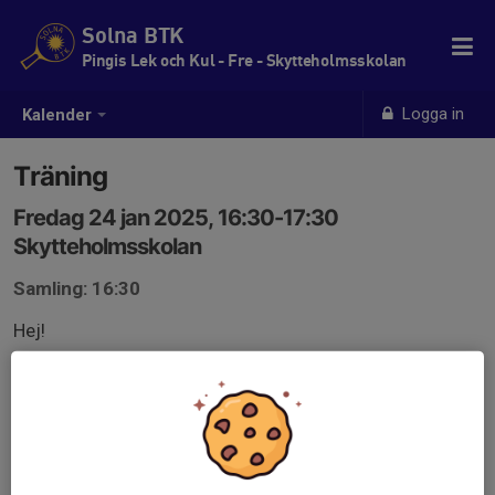
Solna BTK
Pingis Lek och Kul - Fre - Skytteholmsskolan
Logga in
Kalender
Träning
Fredag 24 jan 2025, 16:30-17:30
Skytteholmsskolan
Samling: 16:30
Hej!
Kommer ni till träningen?