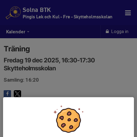
Solna BTK
Pingis Lek och Kul - Fre - Skytteholmsskolan
Logga in
Kalender
Träning
Fredag 19 dec 2025, 16:30-17:30
Skytteholmsskolan
Samling: 16:20