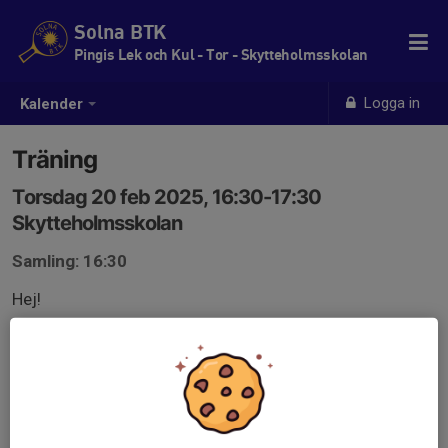
Solna BTK
Pingis Lek och Kul - Tor - Skytteholmsskolan
Logga in
Kalender
Träning
Torsdag 20 feb 2025, 16:30-17:30
Skytteholmsskolan
Samling: 16:30
Hej!
Kommer ni till träningen?