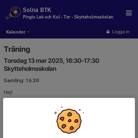
Solna BTK
Pingis Lek och Kul - Tor - Skytteholmsskolan
Logga in
Kalender
Träning
Torsdag 13 mar 2025, 16:30-17:30
Skytteholmsskolan
Samling: 16:30
Hej!
Kommer ni till träningen?