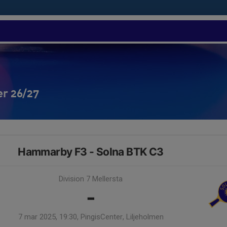
er 26/27
Hammarby F3 - Solna BTK C3
Division 7 Mellersta
-
7 mar 2025, 19:30, PingisCenter, Liljeholmen