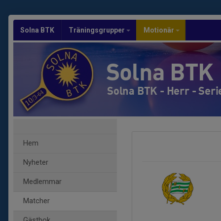
Solna BTK
Träningsgrupper
Motionär
Solna BTK
Solna BTK - Herr - Seri
Hem
Nyheter
Medlemmar
Matcher
Gästbok