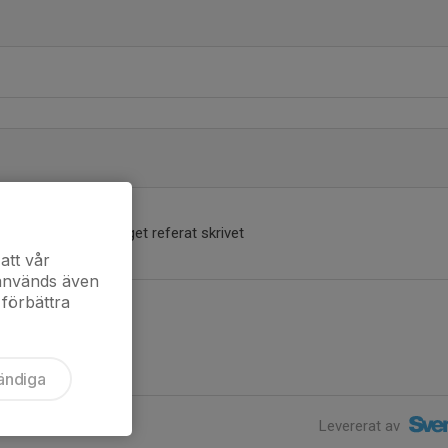
Inget referat skrivet
att vår
 används även
 förbättra
ändiga
Levererat av