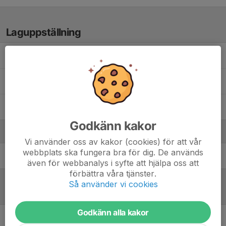
Laguppställning
Aylin K.
Chun Lam C.
Sadik K.
, Silly Season
Godkänn kakor
Ledare
Vi använder oss av kakor (cookies) för att vår
webbplats ska fungera bra för dig. De används
Nils Nordman
Lagledare
även för webbanalys i syfte att hjälpa oss att
förbättra våra tjänster.
Så använder vi cookies
Referat
Godkänn alla kakor