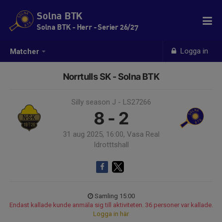
Solna BTK
Solna BTK - Herr - Serier 26/27
Logga in
Matcher
Norrtulls SK - Solna BTK
Silly season J - LS27266
8 - 2
31 aug 2025, 16:00, Vasa Real
Idrotttshall
Samling 15:00
Endast kallade kunde anmäla sig till aktiviteten. 36 personer var kallade.
Logga in här