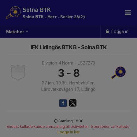
Solna BTK
Solna BTK - Herr - Serier 26/27
Logga in
Matcher
IFK Lidingös BTK B - Solna BTK
Division 4 Norra - LS27270
3 - 8
27 jan, 19:30, Hersbyhallen,
Läroverksvägen 17, Lidingö
Samling 18:30
Endast kallade kunde anmäla sig till aktiviteten. 6 personer var kallade.
Logga in här