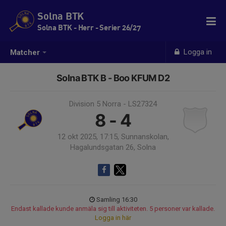
Solna BTK
Solna BTK - Herr - Serier 26/27
Logga in
Matcher
Solna BTK B - Boo KFUM D2
Division 5 Norra - LS27324
8 - 4
12 okt 2025, 17:15, Sunnanskolan,
Hagalundsgatan 26, Solna
Samling 16:30
Endast kallade kunde anmäla sig till aktiviteten. 5 personer var kallade.
Logga in här