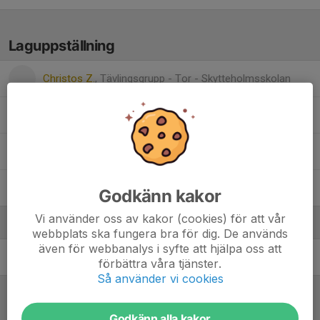
Laguppställning
Christos Z.
, Tävlingsgrupp - Tor - Skytteholmsskolan
Lukas S.
Margaux M.
, Solna BTK - Dam - Serier 25/26
Wilmer E.
Godkänn kakor
Vi använder oss av kakor (cookies) för att vår
Ledare
webbplats ska fungera bra för dig. De används
även för webbanalys i syfte att hjälpa oss att
Nils Nordman
Lagledare
förbättra våra tjänster.
Så använder vi cookies
Referat
Godkänn alla kakor