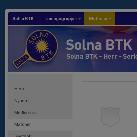
Solna BTK
Träningsgrupper
Motionär
Solna BTK
Solna BTK - Herr - Seri
Hem
Nyheter
Medlemmar
Matcher
Gästbok