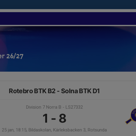
er 26/27
Rotebro BTK B2 - Solna BTK D1
Division 7 Norra B - LS27332
1 - 8
25 jan, 18:15, Bildaskolan, Kärleksbacken 3, Rotsunda