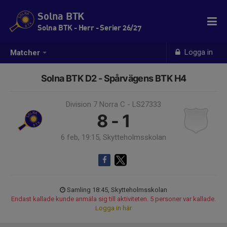
Solna BTK
Solna BTK - Herr - Serier 26/27
Logga in
Matcher
Solna BTK D2 - Spårvägens BTK H4
Division 7 Norra C - LS27333
8 - 1
6 feb, 19:15, Skytteholmsskolan
Samling 18:45, Skytteholmsskolan
Endast kallade kunde anmäla sig till aktiviteten. 5 personer var kallade.
Logga in här