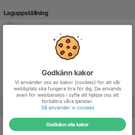
Laguppställning
Edwin D.
Gustav W.
Khodadad N.
Godkänn kakor
Tarun K.
Vi använder oss av kakor (cookies) för att vår
webbplats ska fungera bra för dig. De används
Torbjörn A.
även för webbanalys i syfte att hjälpa oss att
förbättra våra tjänster.
Så använder vi cookies
Referat
Godkänn alla kakor
Inget referat skrivet