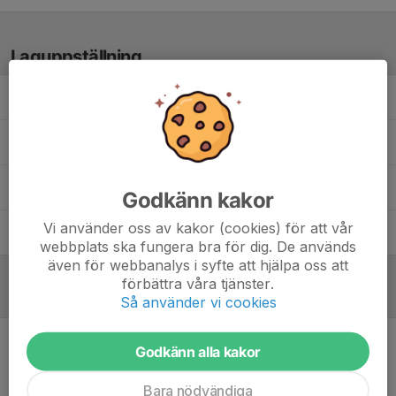
Laguppställning
Bengt K.
Gustav W.
Khodadad N.
Godkänn kakor
Vi använder oss av kakor (cookies) för att vår
Torbjörn A.
webbplats ska fungera bra för dig. De används
även för webbanalys i syfte att hjälpa oss att
förbättra våra tjänster.
Referat
Så använder vi cookies
Godkänn alla kakor
Inget referat skrivet
Bara nödvändiga