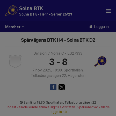
Solna BTK
Solna BTK - Herr - Serier 26/27
Logga in
Matcher
Spårvägens BTK H4 - Solna BTK D2
Division 7 Norra C - LS27333
3 - 8
7 nov 2025, 19:00, Sporthallen,
Tellusborgsvägen 22, Hägersten
Samling 18:30, Sporthallen, Tellusborgsvägen 22
Endast kallade kunde anmäla sig till aktiviteten. 6 personer var kallade.
Logga in här