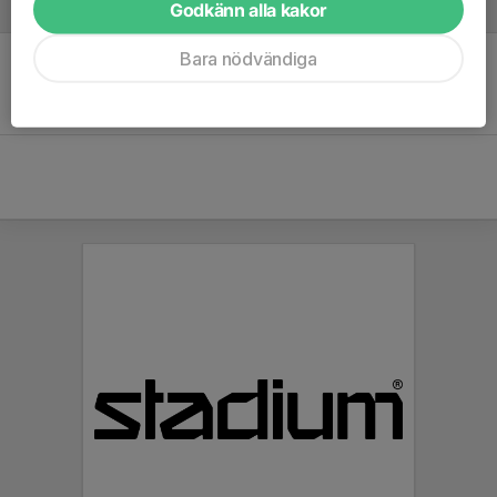
Referat
Godkänn alla kakor
Bara nödvändiga
Inget referat skrivet