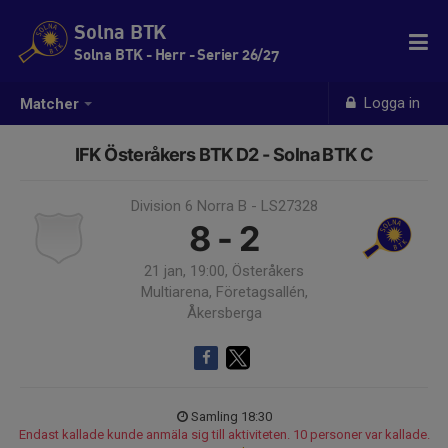
Solna BTK
Solna BTK - Herr - Serier 26/27
Logga in
Matcher
IFK Österåkers BTK D2 - Solna BTK C
Division 6 Norra B - LS27328
8 - 2
21 jan, 19:00, Österåkers
Multiarena, Företagsallén,
Åkersberga
Samling 18:30
Endast kallade kunde anmäla sig till aktiviteten. 10 personer var kallade.