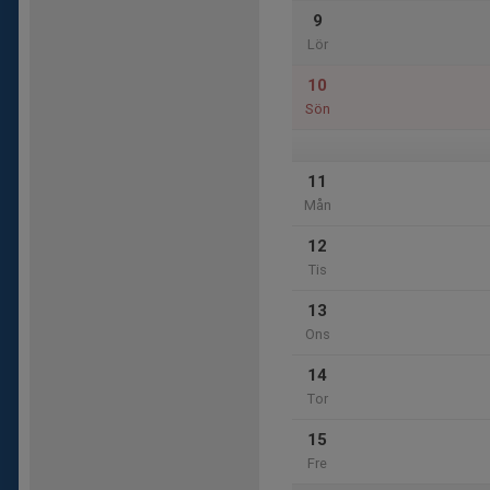
9
Lör
10
Sön
11
Mån
12
Tis
13
Ons
14
Tor
15
Fre