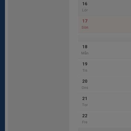
16
Lör
17
Sön
18
Mån
19
Tis
20
Ons
21
Tor
22
Fre