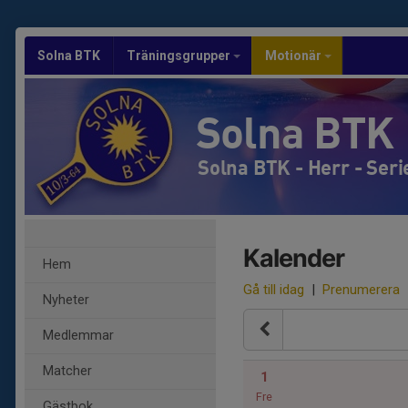
Solna BTK
Träningsgrupper
Motionär
Solna BTK
Solna BTK - Herr - Seri
Kalender
Hem
Gå till idag
|
Prenumerera
Nyheter
Medlemmar
Matcher
1
Fre
Gästbok