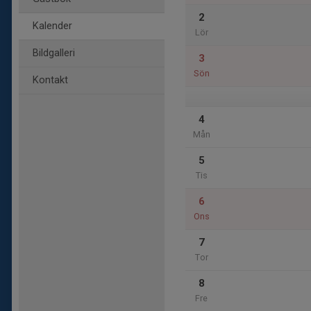
2
Kalender
Lör
Bildgalleri
3
Sön
Kontakt
4
Mån
5
Tis
6
Ons
7
Tor
8
Fre