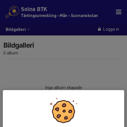
Solna BTK
Tävlingsutveckling - Mån - Sunnanskolan
Logga in
Bildgalleri
Bildgalleri
0 album
Inga album skapade