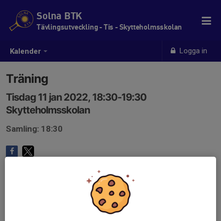
Solna BTK
Tävlingsutveckling - Tis - Skytteholmsskolan
Logga in
Kalender
Träning
Tisdag 11 jan 2022, 18:30-19:30
Skytteholmsskolan
Samling: 18:30