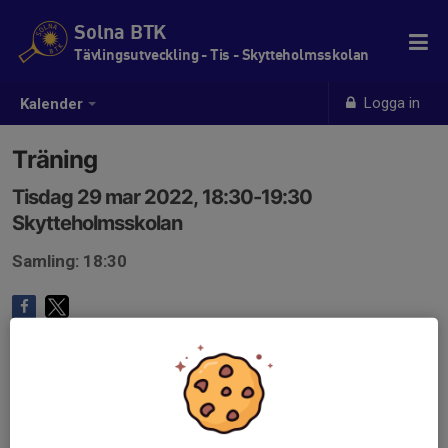
Solna BTK
Tävlingsutveckling - Tis - Skytteholmsskolan
Logga in
Kalender
Träning
Tisdag 29 mar 2022, 18:30-19:30
Skytteholmsskolan
Samling: 18:30