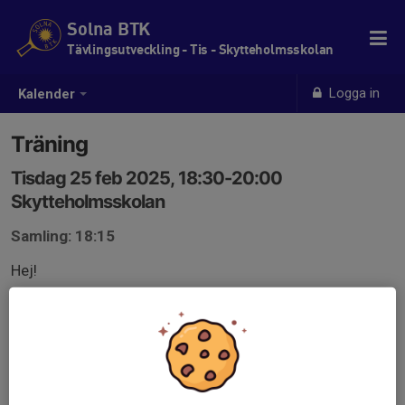
Solna BTK
Tävlingsutveckling - Tis - Skytteholmsskolan
Logga in
Kalender
Träning
Tisdag 25 feb 2025, 18:30-20:00
Skytteholmsskolan
Samling: 18:15
Hej!
Kommer ni till träningen? Kom ihåg att träningen börjar
18:15 och att 18:30 börjar vi med spel på borden så
viktigt att ni kommer i tid till uppvärmningen.