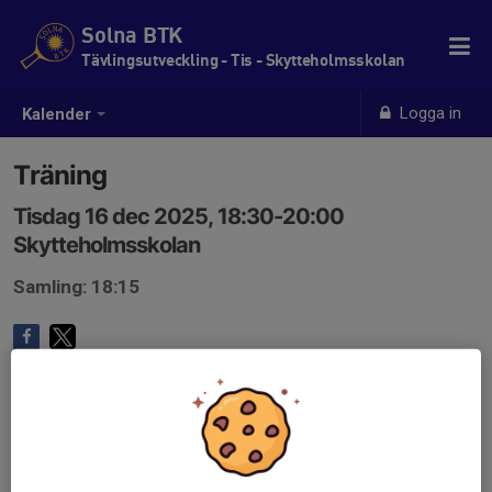
Solna BTK
Tävlingsutveckling - Tis - Skytteholmsskolan
Logga in
Kalender
Träning
Tisdag 16 dec 2025, 18:30-20:00
Skytteholmsskolan
Samling: 18:15