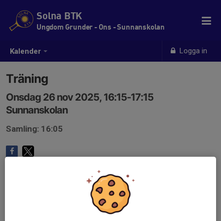
Solna BTK
Ungdom Grunder - Ons - Sunnanskolan
Logga in
Kalender
Träning
Onsdag 26 nov 2025, 16:15-17:15
Sunnanskolan
Samling: 16:05