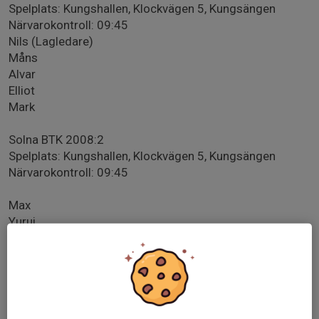
Spelplats: Kungshallen, Klockvägen 5, Kungsängen
Närvarokontroll: 09:45
Nils (Lagledare)
Måns
Alvar
Elliot
Mark
Solna BTK 2008:2
Spelplats: Kungshallen, Klockvägen 5, Kungsängen
Närvarokontroll: 09:45
Max
Yurui
Alexander
Aaryan
Solna BTK Lag 2010
Spelplats: PingisCenter, Liljeholmen