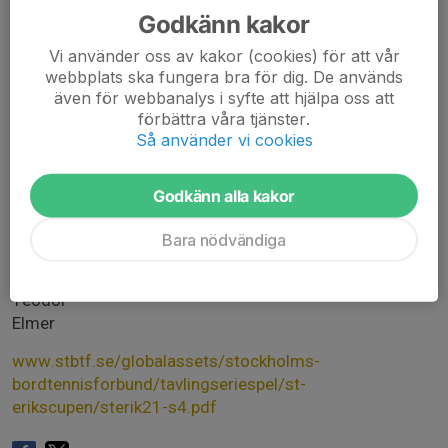
Närvarokontroll 08:15
Godkänn kakor
Håkan (Lagledare)
Leo
Vi använder oss av kakor (cookies) för att vår
Hengrui
webbplats ska fungera bra för dig. De används
Isaac
även för webbanalys i syfte att hjälpa oss att
Sixten
förbättra våra tjänster.
Så använder vi cookies
Solna BTK Lag 2011
Spelplats: PingisCenter, Liljeholmen
Godkänn alla kakor
Närvarokontroll 08:15
Joakim (Lagledare)
Bara nödvändiga
Rufus
Oliver
Teodor
Elmer
www.stbtf.se/globalassets/stockholms-
bordtennisforbund/tavlingseriespel/st-
erikscupen/sterik21-s4.pdf